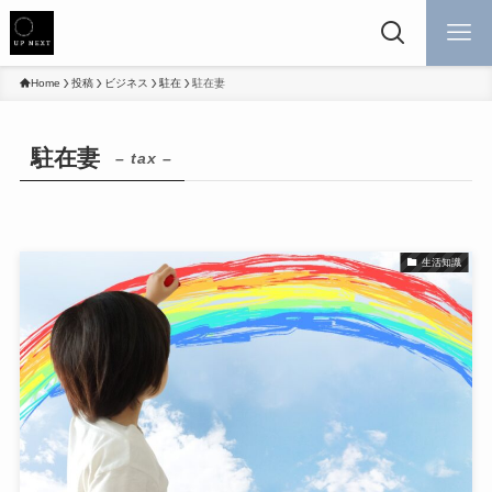
Home
投稿
ビジネス
駐在
駐在妻
駐在妻
– tax –
生活知識