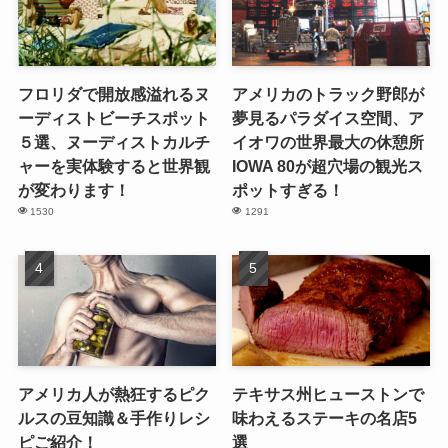
フロリダで開放感溢れるヌ
アメリカのトラック野郎が
ーディストビーチスポット
夢見るパラダイス空間、ア
５選、ヌーディストカルチ
イオワの世界最大の休憩所
ャーを実体験すると世界観
IOWA 80が超穴場の観光ス
が変わります！
ポットすぎる！
1530
1291
アメリカ人が熱狂するピク
テキサス州ヒューストンで
ルスの豆知識＆手作りレシ
味わえるステーキの名店5
ピご紹介！
選