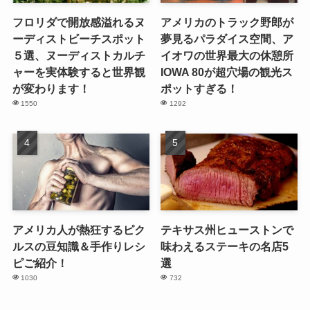
フロリダで開放感溢れるヌ
アメリカのトラック野郎が
ーディストビーチスポット
夢見るパラダイス空間、ア
５選、ヌーディストカルチ
イオワの世界最大の休憩所
ャーを実体験すると世界観
IOWA 80が超穴場の観光ス
が変わります！
ポットすぎる！
1550
1292
アメリカ人が熱狂するピク
テキサス州ヒューストンで
ルスの豆知識＆手作りレシ
味わえるステーキの名店5
ピご紹介！
選
1030
732