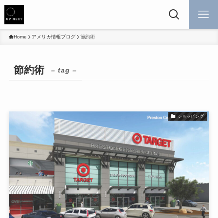
Home
アメリカ情報ブログ
節約術
節約術
– tag –
ショッピング