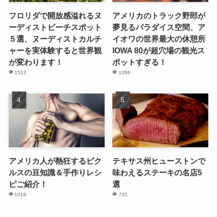
フロリダで開放感溢れるヌ
アメリカのトラック野郎が
ーディストビーチスポット
夢見るパラダイス空間、ア
５選、ヌーディストカルチ
イオワの世界最大の休憩所
ャーを実体験すると世界観
IOWA 80が超穴場の観光ス
が変わります！
ポットすぎる！
1513
1286
アメリカ人が熱狂するピク
テキサス州ヒューストンで
ルスの豆知識＆手作りレシ
味わえるステーキの名店5
ピご紹介！
選
1019
725