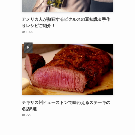
アメリカ人が熱狂するピクルスの豆知識＆手作
りレシピご紹介！
1025
テキサス州ヒューストンで味わえるステーキの
名店5選
729