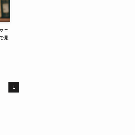
マニ
で見
1