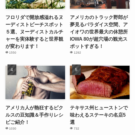
フロリダで開放感溢れるヌ
アメリカのトラック野郎が
ーディストビーチスポット
夢見るパラダイス空間、ア
５選、ヌーディストカルチ
イオワの世界最大の休憩所
ャーを実体験すると世界観
IOWA 80が超穴場の観光ス
が変わります！
ポットすぎる！
1550
1292
アメリカ人が熱狂するピク
テキサス州ヒューストンで
ルスの豆知識＆手作りレシ
味わえるステーキの名店5
ピご紹介！
選
1030
732