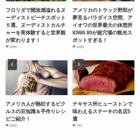
フロリダで開放感溢れるヌ
アメリカのトラック野郎が
ーディストビーチスポット
夢見るパラダイス空間、ア
５選、ヌーディストカルチ
イオワの世界最大の休憩所
ャーを実体験すると世界観
IOWA 80が超穴場の観光ス
が変わります！
ポットすぎる！
1550
1292
アメリカ人が熱狂するピク
テキサス州ヒューストンで
ルスの豆知識＆手作りレシ
味わえるステーキの名店5
ピご紹介！
選
1030
732