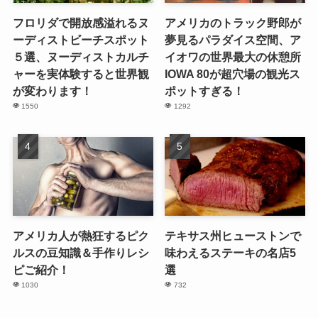
フロリダで開放感溢れるヌ
アメリカのトラック野郎が
ーディストビーチスポット
夢見るパラダイス空間、ア
５選、ヌーディストカルチ
イオワの世界最大の休憩所
ャーを実体験すると世界観
IOWA 80が超穴場の観光ス
が変わります！
ポットすぎる！
1550
1292
アメリカ人が熱狂するピク
テキサス州ヒューストンで
ルスの豆知識＆手作りレシ
味わえるステーキの名店5
ピご紹介！
選
1030
732