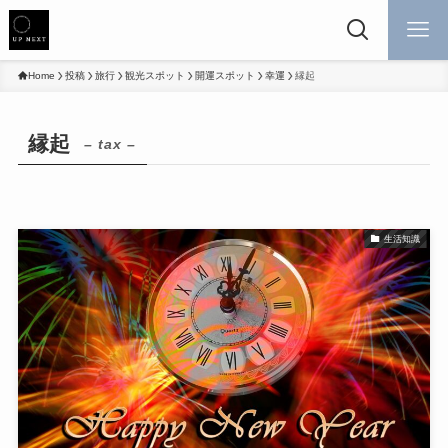
Home
投稿
旅行
観光スポット
開運スポット
幸運
縁起
縁起
– tax –
生活知識