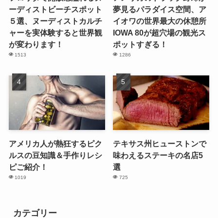
ーディストビーチスポット
夢見るパラダイス空間、ア
５選、ヌーディストカルチ
イオワの世界最大の休憩所
ャーを実体験すると世界観
IOWA 80が超穴場の観光ス
が変わります！
ポットすぎる！
1513
1286
アメリカ人が熱狂するピク
テキサス州ヒューストンで
ルスの豆知識＆手作りレシ
味わえるステーキの名店5
ピご紹介！
選
1019
725
カテゴリー