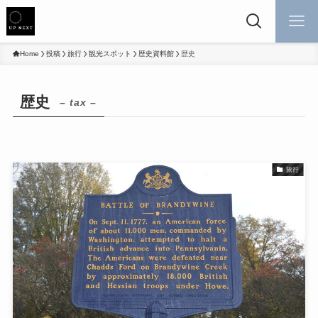
Home
投稿
旅行
観光スポット
歴史資料館
歴史
歴史
– tax –
旅行