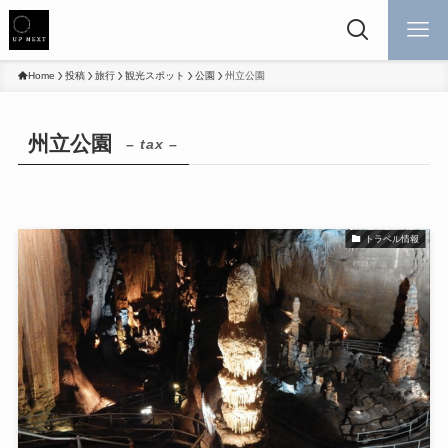
Home
投稿
旅行
観光スポット
公園
州立公園
州立公園
– tax –
トラベル情報