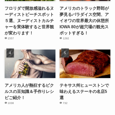
フロリダで開放感溢れるヌ
アメリカのトラック野郎が
ーディストビーチスポット
夢見るパラダイス空間、ア
５選、ヌーディストカルチ
イオワの世界最大の休憩所
ャーを実体験すると世界観
IOWA 80が超穴場の観光ス
が変わります！
ポットすぎる！
1557
1292
アメリカ人が熱狂するピク
テキサス州ヒューストンで
ルスの豆知識＆手作りレシ
味わえるステーキの名店5
ピご紹介！
選
1038
732