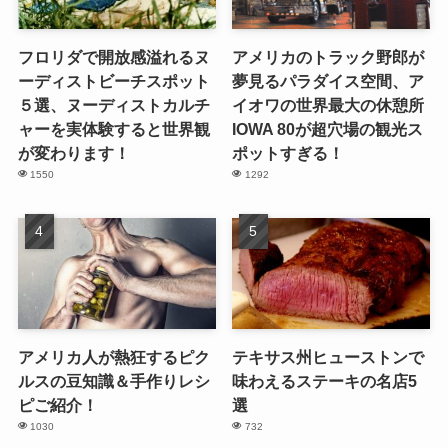
フロリダで開放感溢れるヌ
アメリカのトラック野郎が
ーディストビーチスポット
夢見るパラダイス空間、ア
５選、ヌーディストカルチ
イオワの世界最大の休憩所
ャーを実体験すると世界観
IOWA 80が超穴場の観光ス
が変わります！
ポットすぎる！
1550
1292
アメリカ人が熱狂するピク
テキサス州ヒューストンで
ルスの豆知識＆手作りレシ
味わえるステーキの名店5
ピご紹介！
選
1030
732