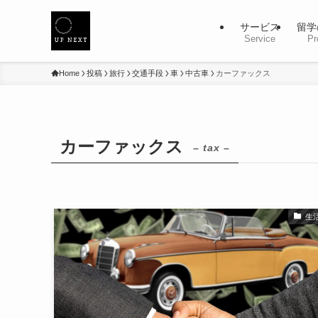
サービス
留学
Service
Pr
Home
投稿
旅行
交通手段
車
中古車
カーファックス
カーファックス
– tax –
生