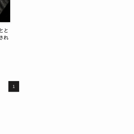
とと
され
1