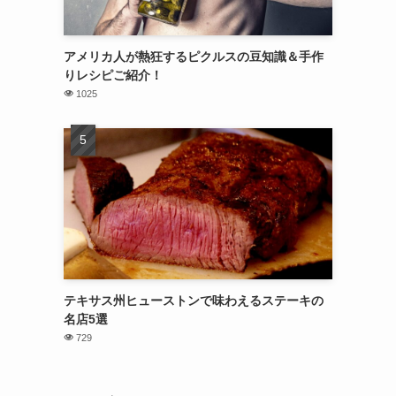
アメリカ人が熱狂するピクルスの豆知識＆手作
りレシピご紹介！
1025
テキサス州ヒューストンで味わえるステーキの
名店5選
729