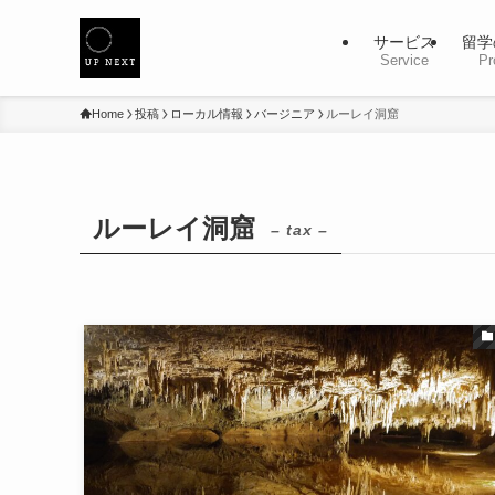
サービス
留学
Service
Pr
Home
投稿
ローカル情報
バージニア
ルーレイ洞窟
ルーレイ洞窟
– tax –