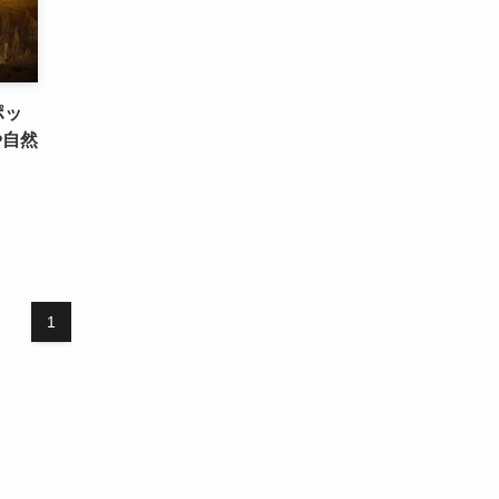
ポッ
や自然
1