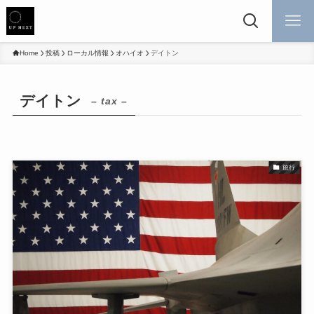
Home
投稿
ローカル情報
オハイオ
デイトン
デイトン
– tax –
旅行