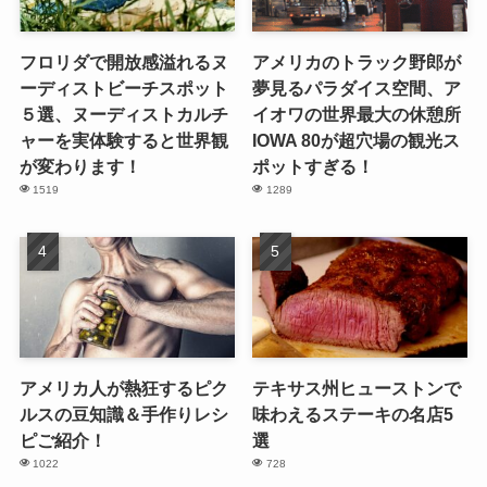
フロリダで開放感溢れるヌ
アメリカのトラック野郎が
ーディストビーチスポット
夢見るパラダイス空間、ア
５選、ヌーディストカルチ
イオワの世界最大の休憩所
ャーを実体験すると世界観
IOWA 80が超穴場の観光ス
が変わります！
ポットすぎる！
1519
1289
アメリカ人が熱狂するピク
テキサス州ヒューストンで
ルスの豆知識＆手作りレシ
味わえるステーキの名店5
ピご紹介！
選
1022
728