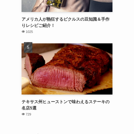
アメリカ人が熱狂するピクルスの豆知識＆手作
りレシピご紹介！
1025
テキサス州ヒューストンで味わえるステーキの
名店5選
729