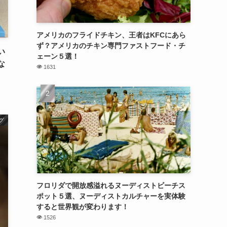
アメリカのフライドチキン、王者はKFCにあら
ず？アメリカのチキン専門ファストフード・チ
い
ェーン５選！
な
1631
グ
フロリダで開放感溢れるヌーディストビーチス
ポット５選、ヌーディストカルチャーを実体験
すると世界観が変わります！
1526