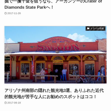
掘で一攫千金を狙うなら、アーカンソーのCrater of
Diamonds State Parkへ！
2017-11-26
トラベル情報
アリゾナ州南部の隠れた観光地3選、ありふれた近代
的観光地が苦手な人にお勧めのスポットはココ！
2017-06-18