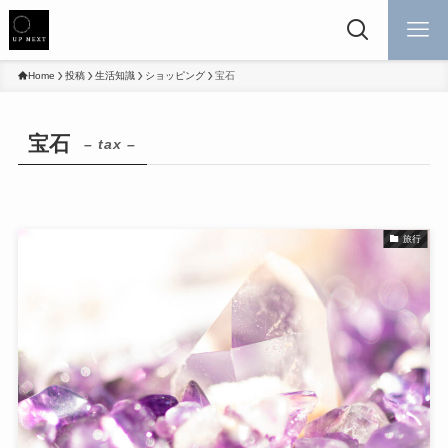
Home
投稿
生活知識
ショッピング
宝石
宝石
– tax –
旅行