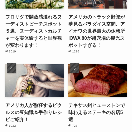
フロリダで開放感溢れるヌ
アメリカのトラック野郎が
ーディストビーチスポット
夢見るパラダイス空間、ア
５選、ヌーディストカルチ
イオワの世界最大の休憩所
ャーを実体験すると世界観
IOWA 80が超穴場の観光ス
が変わります！
ポットすぎる！
1519
1289
アメリカ人が熱狂するピク
テキサス州ヒューストンで
ルスの豆知識＆手作りレシ
味わえるステーキの名店5
ピご紹介！
選
1022
728