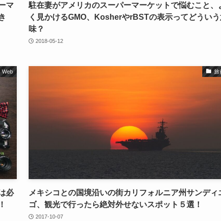
ーマ
駐在妻がアメリカのスーパーマーケットで悩むこと、
き
く見かけるGMO、KosherやrBSTの表示ってどうい
味？
2018-05-12
Web
旅
は必
メキシコとの国境沿いの街カリフォルニア州サンディ
！
ゴ、観光で行ったら絶対外せないスポット５選！
2017-10-07