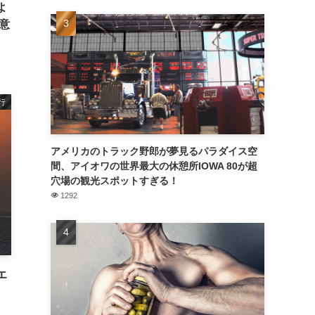
よ
う意
行
アメリカのトラック野郎が夢見るパラダイス空
間、アイオワの世界最大の休憩所IOWA 80が超
穴場の観光スポットすぎる！
1292
エ