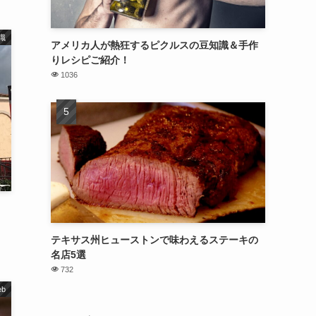
識
アメリカ人が熱狂するピクルスの豆知識＆手作
りレシピご紹介！
1036
、
テキサス州ヒューストンで味わえるステーキの
名店5選
732
b