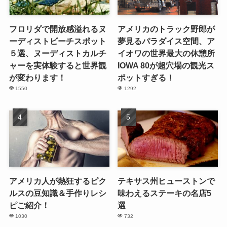
フロリダで開放感溢れるヌ
アメリカのトラック野郎が
ーディストビーチスポット
夢見るパラダイス空間、ア
５選、ヌーディストカルチ
イオワの世界最大の休憩所
ャーを実体験すると世界観
IOWA 80が超穴場の観光ス
が変わります！
ポットすぎる！
1550
1292
アメリカ人が熱狂するピク
テキサス州ヒューストンで
ルスの豆知識＆手作りレシ
味わえるステーキの名店5
ピご紹介！
選
1030
732