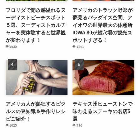
フロリダで開放感溢れるヌ
アメリカのトラック野郎が
ーディストビーチスポット
夢見るパラダイス空間、ア
５選、ヌーディストカルチ
イオワの世界最大の休憩所
ャーを実体験すると世界観
IOWA 80が超穴場の観光ス
が変わります！
ポットすぎる！
1530
1291
アメリカ人が熱狂するピク
テキサス州ヒューストンで
ルスの豆知識＆手作りレシ
味わえるステーキの名店5
ピご紹介！
選
1025
730