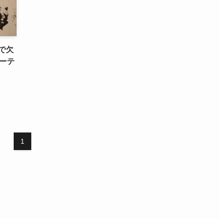
で欠
ーテ
1