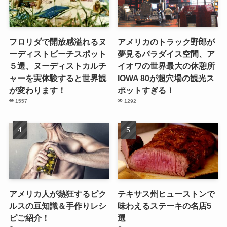
フロリダで開放感溢れるヌ
アメリカのトラック野郎が
ーディストビーチスポット
夢見るパラダイス空間、ア
５選、ヌーディストカルチ
イオワの世界最大の休憩所
ャーを実体験すると世界観
IOWA 80が超穴場の観光ス
が変わります！
ポットすぎる！
1557
1292
アメリカ人が熱狂するピク
テキサス州ヒューストンで
ルスの豆知識＆手作りレシ
味わえるステーキの名店5
ピご紹介！
選