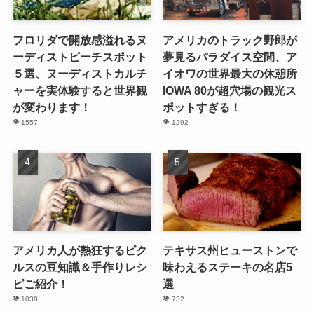
フロリダで開放感溢れるヌ
アメリカのトラック野郎が
ーディストビーチスポット
夢見るパラダイス空間、ア
５選、ヌーディストカルチ
イオワの世界最大の休憩所
ャーを実体験すると世界観
IOWA 80が超穴場の観光ス
が変わります！
ポットすぎる！
1557
1292
アメリカ人が熱狂するピク
テキサス州ヒューストンで
ルスの豆知識＆手作りレシ
味わえるステーキの名店5
ピご紹介！
選
1038
732