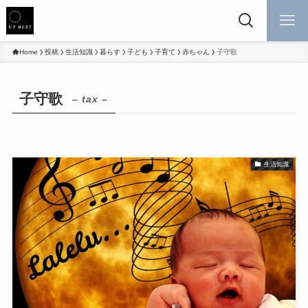
Home
投稿
生活知識
暮らす
子ども
子育て
赤ちゃん
子守歌
子守歌
– tax –
生活知識