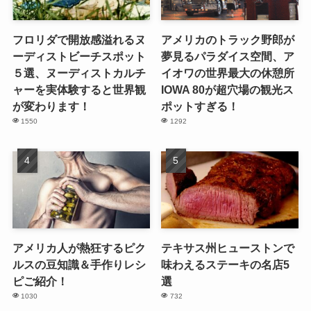
フロリダで開放感溢れるヌ
アメリカのトラック野郎が
ーディストビーチスポット
夢見るパラダイス空間、ア
５選、ヌーディストカルチ
イオワの世界最大の休憩所
ャーを実体験すると世界観
IOWA 80が超穴場の観光ス
が変わります！
ポットすぎる！
1550
1292
アメリカ人が熱狂するピク
テキサス州ヒューストンで
ルスの豆知識＆手作りレシ
味わえるステーキの名店5
ピご紹介！
選
1030
732