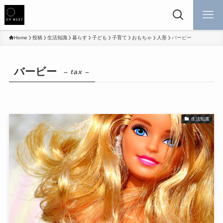
Home
投稿
生活知識
暮らす
子ども
子育て
おもちゃ
人形
バービー
バービー
– tax –
生活知識