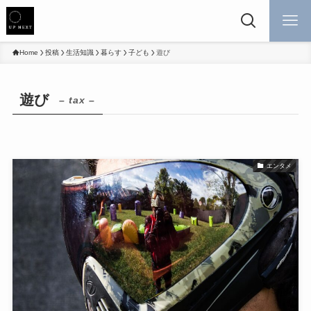
Home
投稿
生活知識
暮らす
子ども
遊び
遊び
– tax –
エンタメ