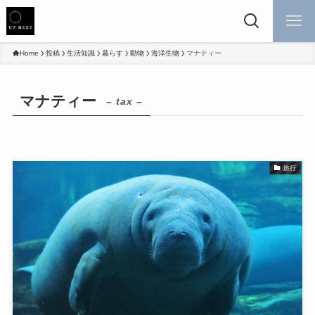
Home
投稿
生活知識
暮らす
動物
海洋生物
マナティー
マナティー
– tax –
旅行