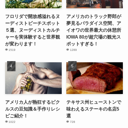
フロリダで開放感溢れるヌ
アメリカのトラック野郎が
ーディストビーチスポット
夢見るパラダイス空間、ア
５選、ヌーディストカルチ
イオワの世界最大の休憩所
ャーを実体験すると世界観
IOWA 80が超穴場の観光ス
が変わります！
ポットすぎる！
1519
1289
アメリカ人が熱狂するピク
テキサス州ヒューストンで
ルスの豆知識＆手作りレシ
味わえるステーキの名店5
ピご紹介！
選
1022
728