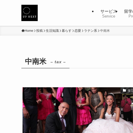
サービス
留学
Service
Pr
Home
投稿
生活知識
暮らす
恋愛
ラテン系
中南米
中南米
– tax –
生