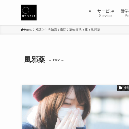
サービス
留学
Service
Pr
Home
投稿
生活知識
病院
薬物療法
薬
風邪薬
風邪薬
– tax –
生