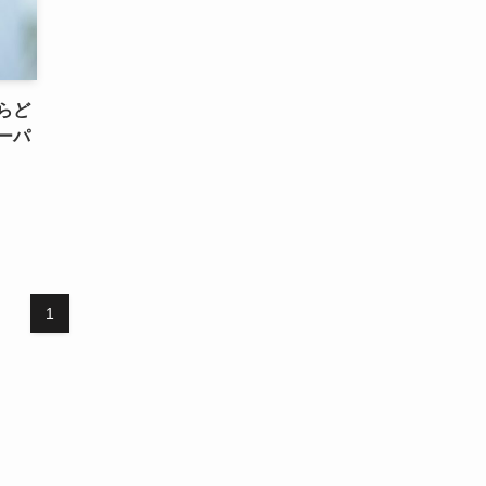
らど
ーパ
1