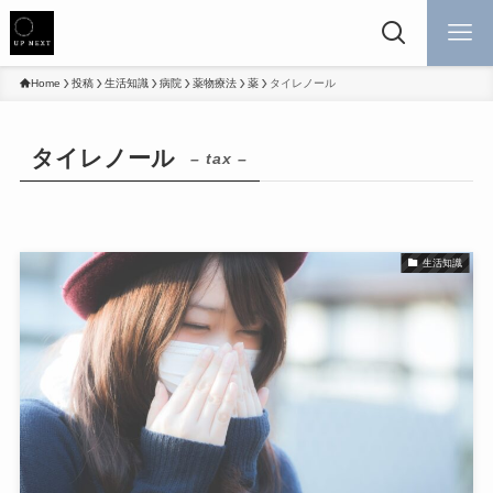
Home
投稿
生活知識
病院
薬物療法
薬
タイレノール
タイレノール
– tax –
生活知識