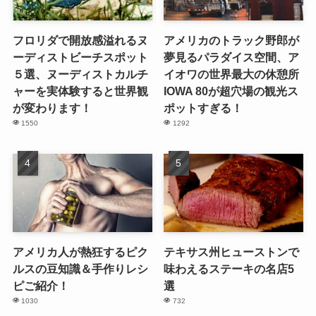
フロリダで開放感溢れるヌ
アメリカのトラック野郎が
ーディストビーチスポット
夢見るパラダイス空間、ア
５選、ヌーディストカルチ
イオワの世界最大の休憩所
ャーを実体験すると世界観
IOWA 80が超穴場の観光ス
が変わります！
ポットすぎる！
1550
1292
アメリカ人が熱狂するピク
テキサス州ヒューストンで
ルスの豆知識＆手作りレシ
味わえるステーキの名店5
ピご紹介！
選
1030
732