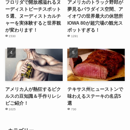
フロリダで開放感溢れるヌ
アメリカのトラック野郎が
ーディストビーチスポット
夢見るパラダイス空間、ア
５選、ヌーディストカルチ
イオワの世界最大の休憩所
ャーを実体験すると世界観
IOWA 80が超穴場の観光ス
が変わります！
ポットすぎる！
1530
1291
アメリカ人が熱狂するピク
テキサス州ヒューストンで
ルスの豆知識＆手作りレシ
味わえるステーキの名店5
ピご紹介！
選
1025
730