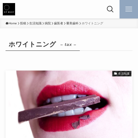
Home
投稿
生活知識
病院
歯医者
審美歯科
ホワイトニング
ホワイトニング
– tax –
生活知識