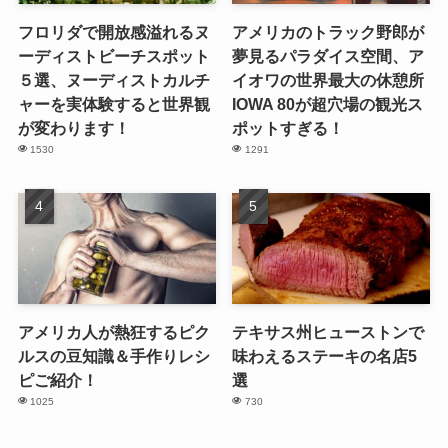
フロリダで開放感溢れるヌ
アメリカのトラック野郎が
ーディストビーチスポット
夢見るパラダイス空間、ア
５選、ヌーディストカルチ
イオワの世界最大の休憩所
ャーを実体験すると世界観
IOWA 80が超穴場の観光ス
が変わります！
ポットすぎる！
1530
1291
アメリカ人が熱狂するピク
テキサス州ヒューストンで
ルスの豆知識＆手作りレシ
味わえるステーキの名店5
ピご紹介！
選
1025
730