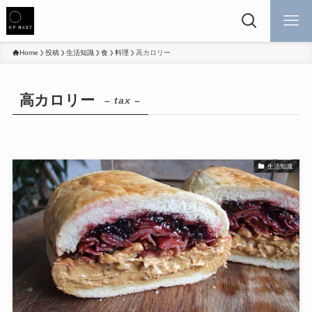
Home
投稿
生活知識
食
料理
高カロリー
高カロリー
– tax –
生活知識