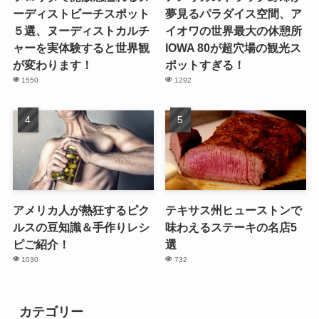
ーディストビーチスポット
夢見るパラダイス空間、ア
５選、ヌーディストカルチ
イオワの世界最大の休憩所
ャーを実体験すると世界観
IOWA 80が超穴場の観光ス
が変わります！
ポットすぎる！
1550
1292
アメリカ人が熱狂するピク
テキサス州ヒューストンで
ルスの豆知識＆手作りレシ
味わえるステーキの名店5
ピご紹介！
選
1030
732
カテゴリー