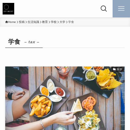
Home
投稿
生活知識
教育
学校
大学
学食
学食
– tax –
留学