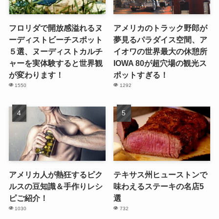
フロリダで開放感溢れるヌ
アメリカのトラック野郎が
ーディストビーチスポット
夢見るパラダイス空間、ア
５選、ヌーディストカルチ
イオワの世界最大の休憩所
ャーを実体験すると世界観
IOWA 80が超穴場の観光ス
が変わります！
ポットすぎる！
1550
1292
アメリカ人が熱狂するピク
テキサス州ヒューストンで
ルスの豆知識＆手作りレシ
味わえるステーキの名店5
ピご紹介！
選
1030
732