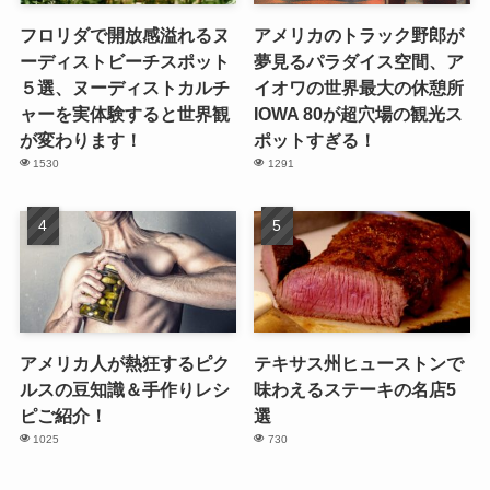
フロリダで開放感溢れるヌ
アメリカのトラック野郎が
ーディストビーチスポット
夢見るパラダイス空間、ア
５選、ヌーディストカルチ
イオワの世界最大の休憩所
ャーを実体験すると世界観
IOWA 80が超穴場の観光ス
が変わります！
ポットすぎる！
1530
1291
アメリカ人が熱狂するピク
テキサス州ヒューストンで
ルスの豆知識＆手作りレシ
味わえるステーキの名店5
ピご紹介！
選
1025
730