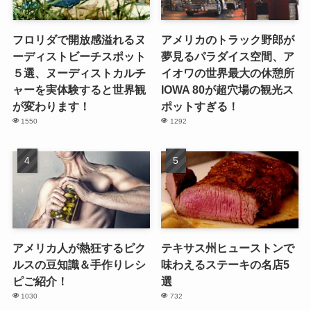
フロリダで開放感溢れるヌ
アメリカのトラック野郎が
ーディストビーチスポット
夢見るパラダイス空間、ア
５選、ヌーディストカルチ
イオワの世界最大の休憩所
ャーを実体験すると世界観
IOWA 80が超穴場の観光ス
が変わります！
ポットすぎる！
1550
1292
アメリカ人が熱狂するピク
テキサス州ヒューストンで
ルスの豆知識＆手作りレシ
味わえるステーキの名店5
ピご紹介！
選
1030
732