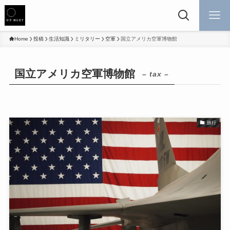
Home
投稿
生活知識
ミリタリー
空軍
国立アメリカ空軍博物館
国立アメリカ空軍博物館
– tax –
旅行