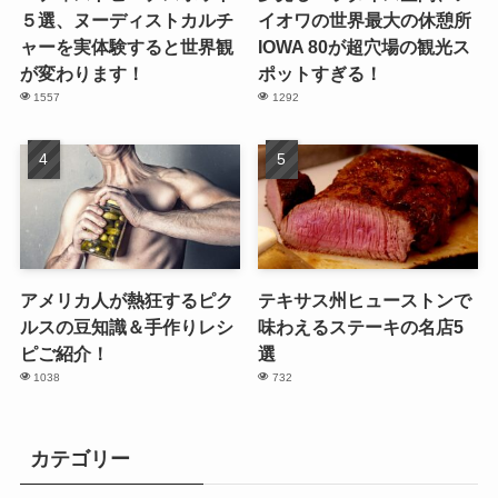
５選、ヌーディストカルチ
イオワの世界最大の休憩所
ャーを実体験すると世界観
IOWA 80が超穴場の観光ス
が変わります！
ポットすぎる！
1557
1292
アメリカ人が熱狂するピク
テキサス州ヒューストンで
ルスの豆知識＆手作りレシ
味わえるステーキの名店5
ピご紹介！
選
1038
732
カテゴリー