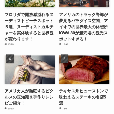
フロリダで開放感溢れるヌ
アメリカのトラック野郎が
ーディストビーチスポット
夢見るパラダイス空間、ア
５選、ヌーディストカルチ
イオワの世界最大の休憩所
ャーを実体験すると世界観
IOWA 80が超穴場の観光ス
が変わります！
ポットすぎる！
1530
1291
アメリカ人が熱狂するピク
テキサス州ヒューストンで
ルスの豆知識＆手作りレシ
味わえるステーキの名店5
ピご紹介！
選
1025
730