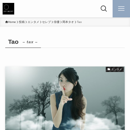
Home
投稿
エンタメ
セレブ
俳優
岡本タオ
Tao
Tao
– tax –
エンタメ