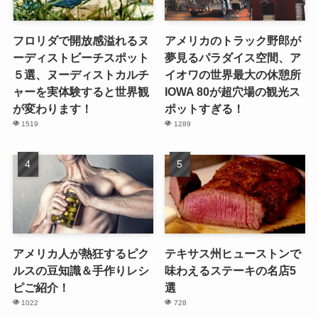
フロリダで開放感溢れるヌ
アメリカのトラック野郎が
ーディストビーチスポット
夢見るパラダイス空間、ア
５選、ヌーディストカルチ
イオワの世界最大の休憩所
ャーを実体験すると世界観
IOWA 80が超穴場の観光ス
が変わります！
ポットすぎる！
1519
1289
アメリカ人が熱狂するピク
テキサス州ヒューストンで
ルスの豆知識＆手作りレシ
味わえるステーキの名店5
ピご紹介！
選
1022
728