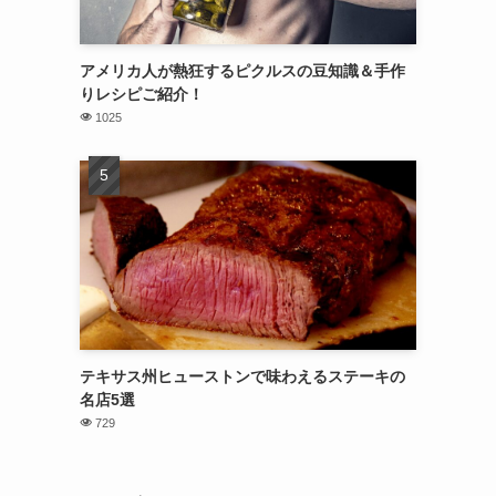
アメリカ人が熱狂するピクルスの豆知識＆手作
りレシピご紹介！
1025
テキサス州ヒューストンで味わえるステーキの
名店5選
729