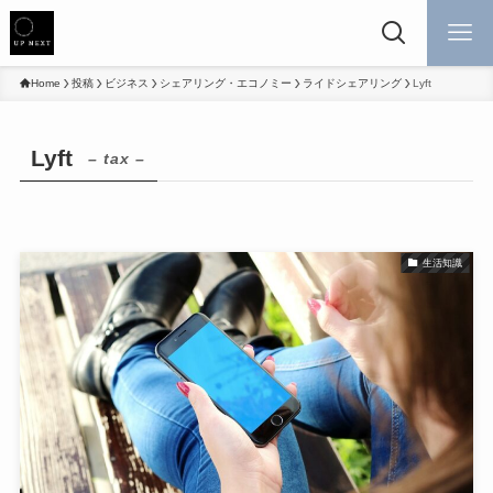
Home
投稿
ビジネス
シェアリング・エコノミー
ライドシェアリング
Lyft
Lyft
– tax –
生活知識