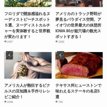
フロリダで開放感溢れるヌ
アメリカのトラック野郎が
ーディストビーチスポット
夢見るパラダイス空間、ア
５選、ヌーディストカルチ
イオワの世界最大の休憩所
ャーを実体験すると世界観
IOWA 80が超穴場の観光ス
が変わります！
ポットすぎる！
1557
1292
アメリカ人が熱狂するピク
テキサス州ヒューストンで
ルスの豆知識＆手作りレシ
味わえるステーキの名店5
ピご紹介！
選
1038
732