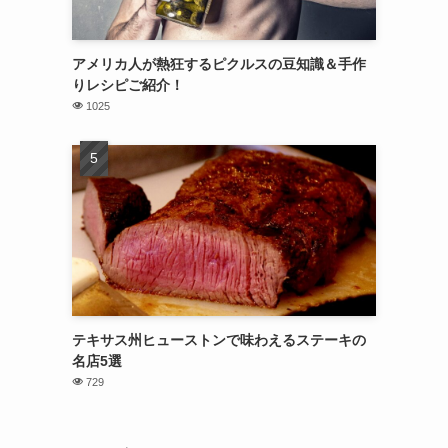
アメリカ人が熱狂するピクルスの豆知識＆手作
りレシピご紹介！
1025
テキサス州ヒューストンで味わえるステーキの
名店5選
729