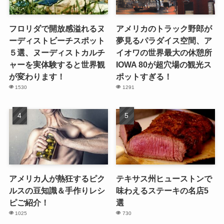
フロリダで開放感溢れるヌ
アメリカのトラック野郎が
ーディストビーチスポット
夢見るパラダイス空間、ア
５選、ヌーディストカルチ
イオワの世界最大の休憩所
ャーを実体験すると世界観
IOWA 80が超穴場の観光ス
が変わります！
ポットすぎる！
1530
1291
アメリカ人が熱狂するピク
テキサス州ヒューストンで
ルスの豆知識＆手作りレシ
味わえるステーキの名店5
ピご紹介！
選
1025
730